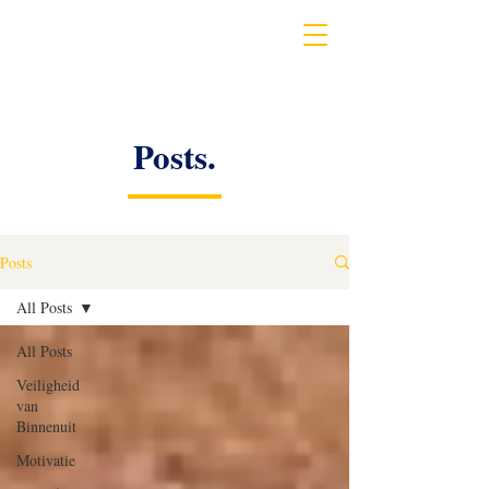
Posts.
Posts
All Posts
All Posts
Veiligheid
van
Binnenuit
Motivatie