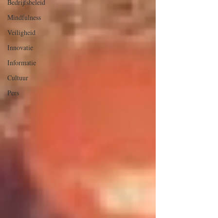
Bedrijfsbeleid
Mindfulness
Veiligheid
Innovatie
Informatie
Cultuur
Pers