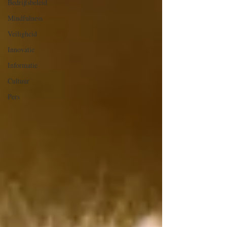
Bedrijfsbeleid
Mindfulness
Veiligheid
Innovatie
Informatie
Cultuur
Pers