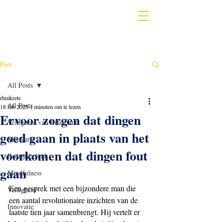
Post
All Posts
rhmkrete
All Posts
18 feb 2025
1 minuten om te lezen
Ervoor zorgen dat dingen
Veiligheid van Binnenuit
goed gaan in plaats van het
Motivatie
voorkomen dat dingen fout
Bedrijfsbeleid
gaan
Mindfulness
Een gesprek met een bijzondere man die 
Veiligheid
een aantal revolutionaire inzichten van de 
Innovatie
laatste tien jaar samenbrengt. Hij vertelt er 