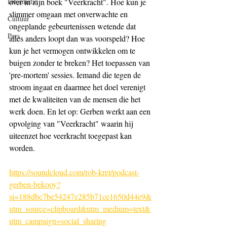
Informatie
over in zijn boek "Veerkracht". Hoe kun je 
slimmer omgaan met onverwachte en 
Cultuur
ongeplande gebeurtenissen wetende dat 
Pers
alles anders loopt dan was voorspeld? Hoe 
kun je het vermogen ontwikkelen om te 
buigen zonder te breken? Het toepassen van 
'pre-mortem' sessies. Iemand die tegen de 
stroom ingaat en daarmee het doel verenigt 
met de kwaliteiten van de mensen die het 
werk doen. En let op: Gerben werkt aan een 
opvolging van "Veerkracht" waarin hij 
uiteenzet hoe veerkracht toegepast kan 
worden.
https://soundcloud.com/rob-kret/podcast-
gerben-bekooy?
si=188dbc7be54247e285b71ce1650d44e9&
utm_source=clipboard&utm_medium=text&
utm_campaign=social_sharing