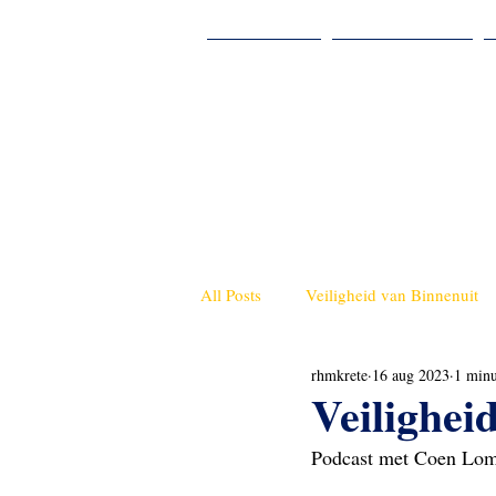
Home
Rob Kreté
All Posts
Veiligheid van Binnenuit
rhmkrete
16 aug 2023
1 minu
Informatie
Cultuur
Pers
Veilighei
Podcast met Coen Lom