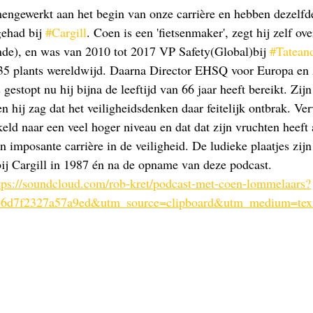
ngewerkt aan het begin van onze carrière en hebben dezelfde
ehad bij 
#Cargill
. Coen is een 'fietsenmaker', zegt hij zelf ove
), en was van 2010 tot 2017 VP Safety(Global)bij 
#Tatean
 35 plants wereldwijd. Daarna Director EHSQ voor Europa en 
gestopt nu hij bijna de leeftijd van 66 jaar heeft bereikt. Zijn 
 hij zag dat het veiligheidsdenken daar feitelijk ontbrak. Ve
keld naar een veel hoger niveau en dat dat zijn vruchten heef
 imposante carrière in de veiligheid. De ludieke plaatjes zijn
bij Cargill in 1987 én na de opname van deze podcast.
tps://soundcloud.com/rob-kret/podcast-met-coen-lommelaars?
b6d7f2327a57a9ed&utm_source=clipboard&utm_medium=te