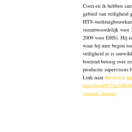
Coen en ik hebben same
gebied van veiligheid g
HTS-werktuigbouwkunde
verantwoordelijk voor
2009 voor EHS). Hij is 
waar hij mee begon toen
veiligheid er is ontwik
boeiend betoog over een
productie supervisors 
Link naar 
#podcast
: 
ht
si=c1bcd40731e34bcf
=social_sharing