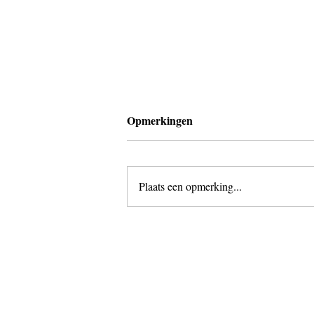
Opmerkingen
Plaats een opmerking...
Voorstel: laten we Tweede
Pinksterdag inleveren voor De
Dag van de Democratie