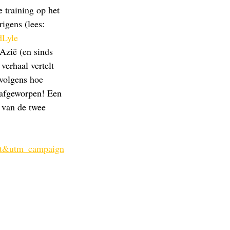
 training op het 
rigens (lees: 
dLyle
Azië (en sinds 
verhaal vertelt 
rvolgens hoe 
t afgeworpen! Een 
 van de twee 
xt&utm_campaign