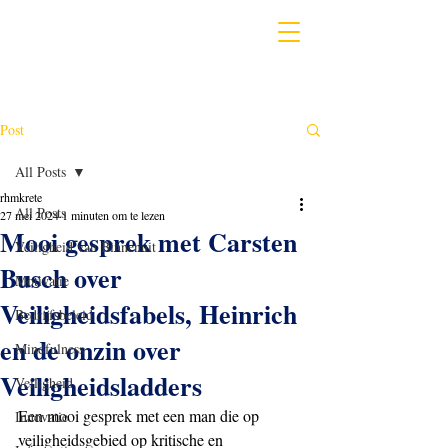
Post
All Posts
rhmkrete
All Posts
27 mei 2024
1 minuten om te lezen
Mooi gesprek met Carsten
Veiligheid van Binnenuit
Busch over
Motivatie
Veiligheidsfabels, Heinrich
Bedrijfsbeleid
en de onzin over
Mindfulness
Veiligheidsladders
Veiligheid
Een mooi gesprek met een man die op 
Innovatie
veiligheidsgebied op kritische en 