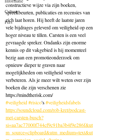
Informatie
constructieve wijze via zijn boeken, 
Cultuur
spreekbeurten, publicaties en recensies van 
zich laat horen. Hij heeft de laatste jaren 
Pers
vele bijdrages geleverd om veiligheid op een 
hoger niveau te tillen. Carsten is een veel 
gevraagde spreker. Ondanks zijn enorme 
kennis op dit vakgebied is hij momenteel 
bezig aan een promotieonderzoek om 
opnieuw dieper te graven naar 
mogelijkheden om veiligheid verder te 
verbeteren. Als je meer wilt weten over zijn 
boeken die zijn verschenen zie 
https://mindtherisk.com/ 
#veiligheid
#risico
's 
#veiligheidsfabels
https://soundcloud.com/rob-kret/podcast-
met-carsten-busch?
si=aa7ac77000f744cf9c91ba3b4f9e286f&ut
m_source=clipboard&utm_medium=text&ut
m_campaign=social_sharing